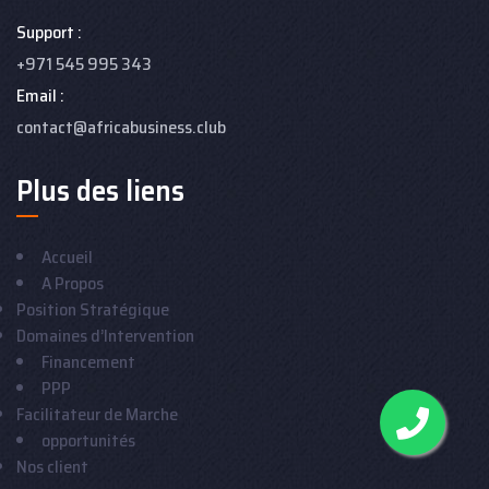
Support :
+971 545 995 343
Email :
contact@africabusiness.club
Plus des liens
Accueil
A Propos
Position Stratégique
Domaines d’Intervention
Financement
PPP
Facilitateur de Marche
opportunités
Nos client